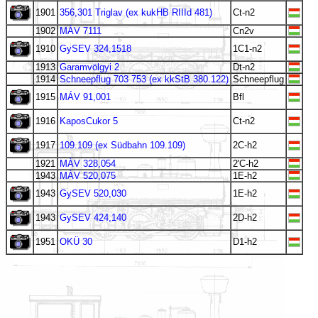
1901
356,301 Triglav (ex kukHB RIIId 481)
Ct-n2
1902
MÁV 7111
Cn2v
1910
GySEV 324,1518
1C1-n2
1913
Garamvölgyi 2
Dt-n2
1914
Schneepflug 703 753 (ex kkStB 380.122)
Schneepflug
1915
MÁV 91,001
Bfl
1916
KaposCukor 5
Ct-n2
1917
109.109 (ex Südbahn 109.109)
2C-h2
1921
MÁV 328,054
2'C-h2
1943
MÁV 520,075
1E-h2
1943
GySEV 520,030
1E-h2
1943
GySEV 424,140
2D-h2
1951
OKÜ 30
D1-h2