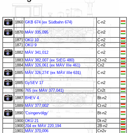
1860
GKB 674 (ex Südbahn 674)
C-n2
1870
MÁV 335,095
C-n2
1871
OKÜ 10
C-n2
1871
OKÜ 9
C-n2
1882
MÁV 341,012
C-n2
1883
MÁV 382,007 (ex StEG 480)
Ct-n2
1884
MÁV 326,061 (ex MÁV IIIe 461)
Cn2
1885
MÁV 326,274' (ex MÁV IIIe 631)
C-n2
1885
GySEV 17
C-n2
1886
765 (ex MÁV 377,041)
Cn2t
1887
BHEV 4
Bt-n2
1889
MÁV 377,002'
Ct-n2
1890
'Csingervölgy'
Bt-n2
1900
OKÜ 21
Dt-n2
1900
204 ex MÁV 220,194
2B-n2
1901
MÁV 370,006
Cn2v