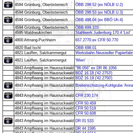
4594 Grünburg, Oberösterreich
ÖBB 298.52 (ex NÖLB U.2)
4594 Grünburg, Oberösterreich
ÖBB 298.53 (ex NÖLB U.3)
4594 Grünburg, Oberösterreich
ÖBB 498.04 (ex BBÖ Uh.4)
4594 Grünburg, Oberösterreich
ÖBB 699.103
4595 Waldneukirchen
Stahlwerk Judenburg 170.4 'Lisl'
4800 Attnang-Puchheim
657.2770 ex CFR 50.770
4820 Bad Ischl
ÖBB 698.01
4821 Lauffen, Salzkammergut
Werksbahn Neusiedler Papierfabr
4821 Lauffen, Salzkammergut
'Wien'
4843 Ampflwang im Hausruckwald
"86 056" ex DR 86 1056
4843 Ampflwang im Hausruckwald
BDŽ 16.18 ('42 2753')
4843 Ampflwang im Hausruckwald
BDŽ 16.19 ('42.2750')
4843 Ampflwang im Hausruckwald
Breitenschützing-Kohlgrube 'Anna
4843 Ampflwang im Hausruckwald
CFR 230.174
4843 Ampflwang im Hausruckwald
CFR 50.459
4843 Ampflwang im Hausruckwald
CFR 50.519
4843 Ampflwang im Hausruckwald
CFR 50.608
4843 Ampflwang im Hausruckwald
DR 01 533
4843 Ampflwang im Hausruckwald
DR 44 1595