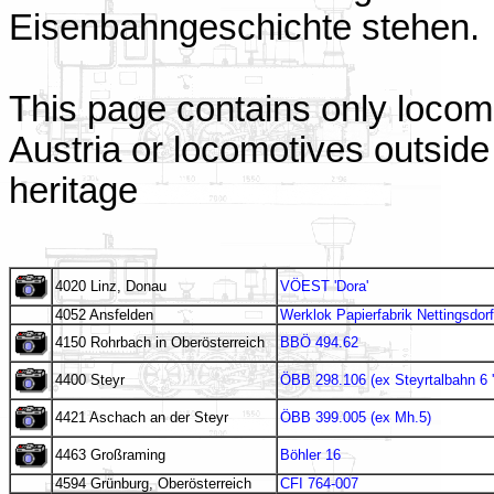
Eisenbahngeschichte stehen.
This page contains only locomo
Austria or locomotives outside 
heritage
4020 Linz, Donau
VÖEST 'Dora'
4052 Ansfelden
Werklok Papierfabrik Nettingsdorf
4150 Rohrbach in Oberösterreich
BBÖ 494.62
4400 Steyr
ÖBB 298.106 (ex Steyrtalbahn 6 '
4421 Aschach an der Steyr
ÖBB 399.005 (ex Mh.5)
4463 Großraming
Böhler 16
4594 Grünburg, Oberösterreich
CFI 764-007